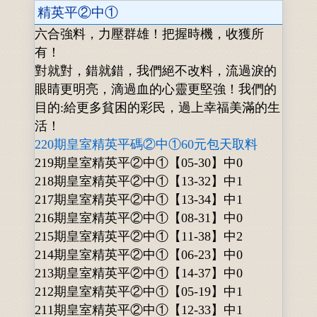
精英平②中①
六合強料，力壓群雄！把握時機，收獲所
有！
對就對，錯就錯，我們絕不改料，流過淚的
眼睛更明亮，滴過血的心靈更堅強！我們的
目的:給更多貧困的彩民，過上幸福美滿的生
活！
220期皇室精英平碼②中①60元包天取料
219期皇室精英平②中①【05-30】中0
218期皇室精英平②中①【13-32】中1
217期皇室精英平②中①【13-34】中1
216期皇室精英平②中①【08-31】中0
215期皇室精英平②中①【11-38】中2
214期皇室精英平②中①【06-23】中0
213期皇室精英平②中①【14-37】中0
212期皇室精英平②中①【05-19】中1
211期皇室精英平②中①【12-33】中1