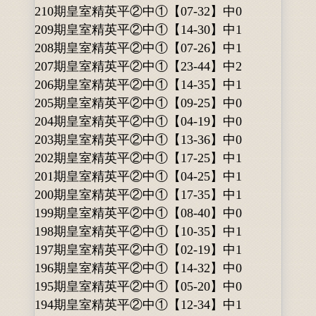
210期皇室精英平②中①【07-32】中0
209期皇室精英平②中①【14-30】中1
208期皇室精英平②中①【07-26】中1
207期皇室精英平②中①【23-44】中2
206期皇室精英平②中①【14-35】中1
205期皇室精英平②中①【09-25】中0
204期皇室精英平②中①【04-19】中0
203期皇室精英平②中①【13-36】中0
202期皇室精英平②中①【17-25】中1
201期皇室精英平②中①【04-25】中1
200期皇室精英平②中①【17-35】中1
199期皇室精英平②中①【08-40】中0
198期皇室精英平②中①【10-35】中1
197期皇室精英平②中①【02-19】中1
196期皇室精英平②中①【14-32】中0
195期皇室精英平②中①【05-20】中0
194期皇室精英平②中①【12-34】中1