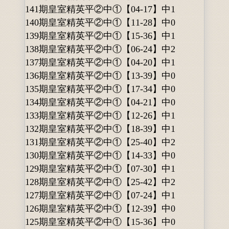
141期皇室精英平②中①【04-17】中1
140期皇室精英平②中①【11-28】中0
139期皇室精英平②中①【15-36】中1
138期皇室精英平②中①【06-24】中2
137期皇室精英平②中①【04-20】中1
136期皇室精英平②中①【13-39】中0
135期皇室精英平②中①【17-34】中0
134期皇室精英平②中①【04-21】中0
133期皇室精英平②中①【12-26】中1
132期皇室精英平②中①【18-39】中1
131期皇室精英平②中①【25-40】中2
130期皇室精英平②中①【14-33】中0
129期皇室精英平②中①【07-30】中1
128期皇室精英平②中①【25-42】中2
127期皇室精英平②中①【07-24】中1
126期皇室精英平②中①【12-39】中0
125期皇室精英平②中①【15-36】中0