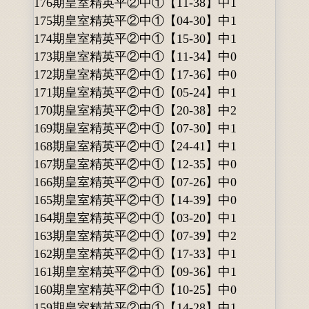
176期皇室精英平②中①【11-38】中1
175期皇室精英平②中①【04-30】中1
174期皇室精英平②中①【15-30】中1
173期皇室精英平②中①【11-34】中0
172期皇室精英平②中①【17-36】中0
171期皇室精英平②中①【05-24】中1
170期皇室精英平②中①【20-38】中2
169期皇室精英平②中①【07-30】中1
168期皇室精英平②中①【24-41】中1
167期皇室精英平②中①【12-35】中0
166期皇室精英平②中①【07-26】中0
165期皇室精英平②中①【14-39】中0
164期皇室精英平②中①【03-20】中1
163期皇室精英平②中①【07-39】中2
162期皇室精英平②中①【17-33】中1
161期皇室精英平②中①【09-36】中1
160期皇室精英平②中①【10-25】中0
159期皇室精英平②中①【14-28】中1