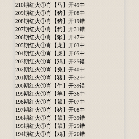
210期红火①肖【马】开49中
209期红火①肖【猪】开08中
208期红火①肖【猪】开19错
207期红火①肖【狗】开31错
206期红火①肖【猴】开47中
205期红火①肖【龙】开03中
204期红火①肖【虎】开05中
203期红火①肖【鸡】开25错
202期红火①肖【兔】开40中
201期红火①肖【猪】开32中
200期红火①肖【牛】开39错
199期红火①肖【羊】开36中
198期红火①肖【鼠】开07中
197期红火①肖【猪】开08中
196期红火①肖【鼠】开39错
195期红火①肖【鼠】开25错
194期红火①肖【鸡】开26错