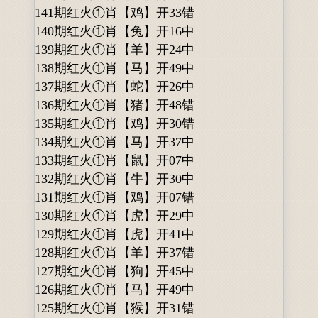
141期红火①肖【鸡】开33错
140期红火①肖【兔】开16中
139期红火①肖【羊】开24中
138期红火①肖【马】开49中
137期红火①肖【蛇】开26中
136期红火①肖【猪】开48错
135期红火①肖【鸡】开30错
134期红火①肖【马】开37中
133期红火①肖【鼠】开07中
132期红火①肖【牛】开30中
131期红火①肖【鸡】开07错
130期红火①肖【虎】开29中
129期红火①肖【虎】开41中
128期红火①肖【羊】开37错
127期红火①肖【狗】开45中
126期红火①肖【马】开49中
125期红火①肖【猴】开31错