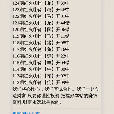
124期红火①肖【龙】开39中
123期红火①肖【鸡】开46中
122期红火①肖【马】开01中
121期红火①肖【龙】开44错
120期红火①肖【鼠】开06错
119期红火①肖【马】开11错
118期红火①肖【猪】开08中
117期红火①肖【兔】开16中
116期红火①肖【鸡】开22中
115期红火①肖【羊】开04错
114期红火①肖【牛】开30中
113期红火①肖【蛇】开02中
112期红火①肖【狗】开09中
我们将心比心，我们真诚合作。我们一起创
造财富,只要你理性投资,把握好本站的赚钱
资料,财富永远就是你的。